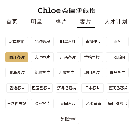
首页
明星
样片
客片
人才计划
房车旅拍
全球影展
明星网红
直播作品
三亚客片
丽江客片
大理客片
川西客片
香格里拉
西双版纳
青海客片
新疆客片
西藏客片
厦门客片
青岛客片
香港客片
巴厘岛客片
济州岛客片
日本客片
塞班岛客片
马尔代夫站
欧洲客片
泰国客片
艺术写真
每日摄影展
美妆造型