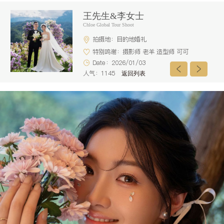
王先生&李女士
Chloe Global Tour Shoot
拍摄地：目的地婚礼
特别鸣谢：摄影师 老羊 造型师 可可
Date：2026/01/03
人气：1145
返回列表