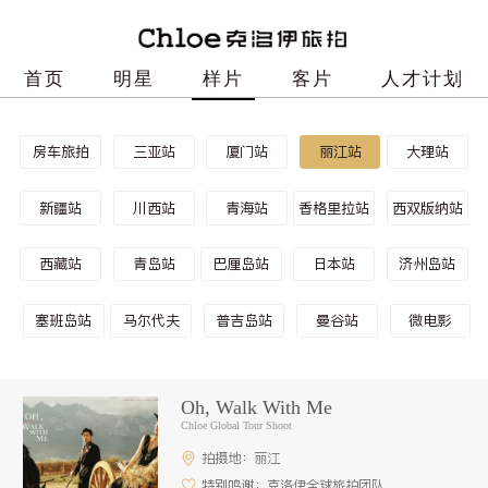
首页
明星
样片
客片
人才计划
房车旅拍
三亚站
厦门站
丽江站
大理站
新疆站
川西站
青海站
香格里拉站
西双版纳站
西藏站
青岛站
巴厘岛站
日本站
济州岛站
塞班岛站
马尔代夫
普吉岛站
曼谷站
微电影
Oh, Walk With Me
Chloe Global Tour Shoot
拍摄地：丽江
特别鸣谢：克洛伊全球旅拍团队