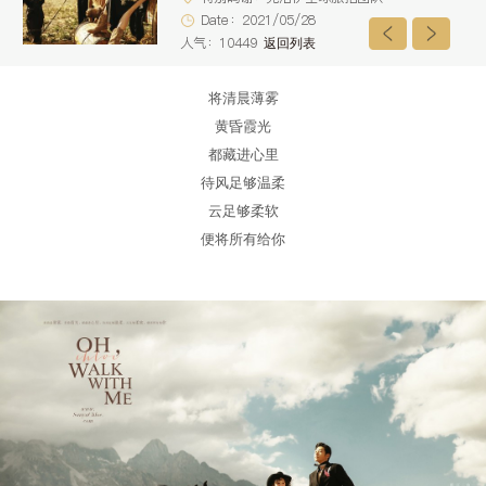
Date：2021/05/28
人气：10449
返回列表
将清晨薄雾
黄昏霞光
都藏进心里
待风足够温柔
云足够柔软
便将所有给你