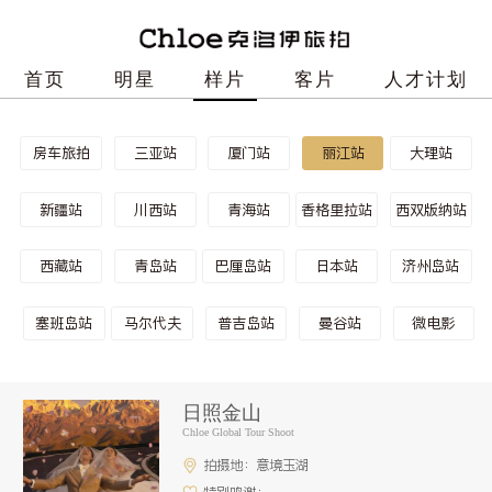
首页
明星
样片
客片
人才计划
房车旅拍
三亚站
厦门站
丽江站
大理站
新疆站
川西站
青海站
香格里拉站
西双版纳站
西藏站
青岛站
巴厘岛站
日本站
济州岛站
塞班岛站
马尔代夫
普吉岛站
曼谷站
微电影
日照金山
Chloe Global Tour Shoot
拍摄地：意境玉湖