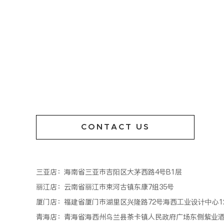
CONTACT US
三亚店：海南省三亚市吉阳区大茅西路4号B1层
丽江店：云南省丽江市束河古镇东康7组35号
厦门店：福建省厦门市湖里区兴隆路72号海西工业设计中心1
青海店：青海省海西州乌兰县茶卡镇人民政府广场东侧紫业酒